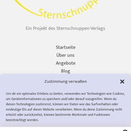
Ein Projekt des Sternschnuppen-Verlags
Startseite
Über uns
Angebote
Blog
Unterstützen
Zustimmung verwalten
Presse
Um dir ein optimales Erlebnis zu bieten, verwenden wir Technologien wie Cookies,
Impressum
um Geräteinformationen zu speichern und/oder darauf zuzugreifen. Wenn du
Datenschutzerklärung
diesen Technologien zustimmst, können wir Daten wie das Surfverhalten oder
eindeutige IDs auf dieser Website verarbeiten. Wenn du deine Zustimmung nicht
Cookie-Richtlinie (EU)
erteilst oder zurückziehst, können bestimmte Merkmale und Funktionen
AGB
beeinträchtigt werden.
info@diewompets.de
diewompets
Sofia Rust