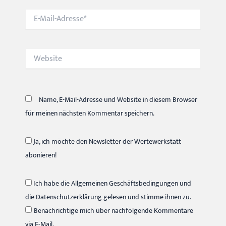
E-
Mail-
Adresse*
Website
Name, E-Mail-Adresse und Website in diesem Browser
für meinen nächsten Kommentar speichern.
Ja, ich möchte den Newsletter der Wertewerkstatt
abonieren!
Ich habe die Allgemeinen Geschäftsbedingungen und
die Datenschutzerklärung gelesen und stimme ihnen zu.
Benachrichtige mich über nachfolgende Kommentare
via E-Mail.