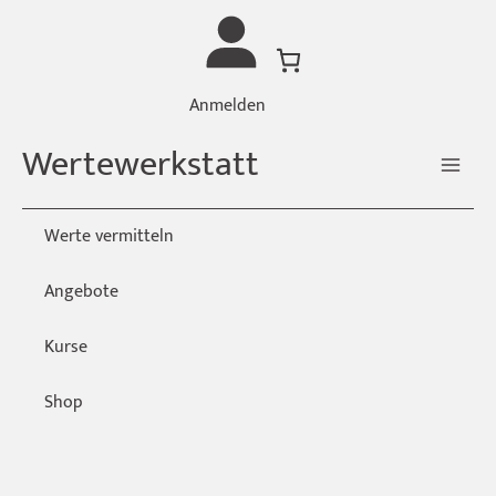
Zum
Inhalt
springen
Anmelden
Wertewerkstatt
Werte vermitteln
Angebote
Kurse
Shop