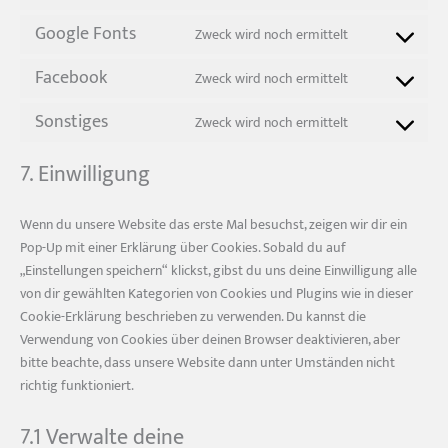
automattic
to
Google Fonts
Zweck wird noch ermittelt
service
Consent
adobe-
to
Facebook
Zweck wird noch ermittelt
fonts
service
Consent
google-
to
Sonstiges
Zweck wird noch ermittelt
fonts
service
Consent
facebook
to
7. Einwilligung
service
sonstiges
Wenn du unsere Website das erste Mal besuchst, zeigen wir dir ein
Pop-Up mit einer Erklärung über Cookies. Sobald du auf
„Einstellungen speichern“ klickst, gibst du uns deine Einwilligung alle
von dir gewählten Kategorien von Cookies und Plugins wie in dieser
Cookie-Erklärung beschrieben zu verwenden. Du kannst die
Verwendung von Cookies über deinen Browser deaktivieren, aber
bitte beachte, dass unsere Website dann unter Umständen nicht
richtig funktioniert.
7.1 Verwalte deine