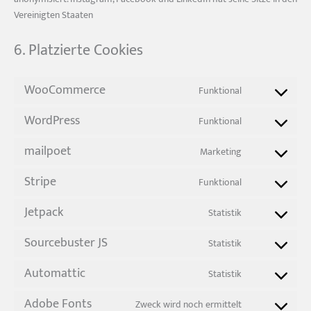
Vereinigten Staaten
6. Platzierte Cookies
WooCommerce
Funktional
Consent
to
WordPress
Funktional
service
Consent
woocommerc
to
mailpoet
Marketing
service
Consent
wordpress
to
Stripe
Funktional
service
Consent
mailpoet
to
Jetpack
Statistik
service
Consent
stripe
to
Sourcebuster JS
Statistik
service
Consent
jetpack
to
Automattic
Statistik
service
Consent
sourcebuster-
to
Adobe Fonts
Zweck wird noch ermittelt
js
service
Consent