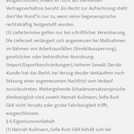
ausgeschlossen, soweit es nicht auf demselben
Vertragsverhältnis beruht. Ein Recht zur Aufrechnung steht
dem*der Kund*in nur zu, wenn seine Gegenansprüche
rechtskräftig festgestellt wurden.
(5) Liefertermine gelten nur bei schriftlicher Vereinbarung.
Die Lieferzeit verlängert sich angemessen bei Maßnahmen
im Rahmen von Arbeitsausfällen (Streik/Aussperrung),
gesetzlicher oder behördlicher Anordnung
(Import/Exportbeschränkungen), höherer Gewalt. Der
die
Kund
in hat das Recht, bei Verzug des
der Verkäufer
in nach
Setzung einer angemessenen Nachfrist vom Verkauf
zurückzutreten. Weitergehende Schadensersatzansprüche
diesbezüglich sind, soweit Hannah Kullmann, Sofia Rust
GbR nicht Vorsatz oder grobe Fahrlässigkeit trifft,
ausgeschlossen.
§ 6 Eigentumsvorbehalt
(1) Hannah Kullmann, Sofia Rust GbR behält sich bei