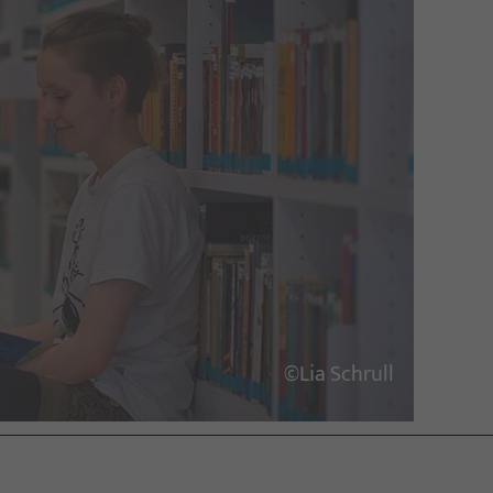
©Lia Schrull