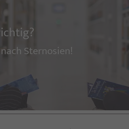
ichtig?
 nach Sternosien!