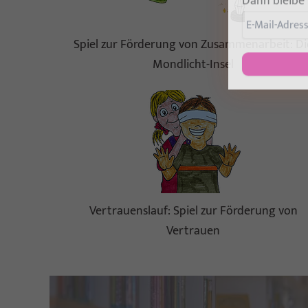
Spiel zur Förderung von Zusammenarbeit: Di
Mondlicht-Insel
Vertrauenslauf: Spiel zur Förderung von
Vertrauen