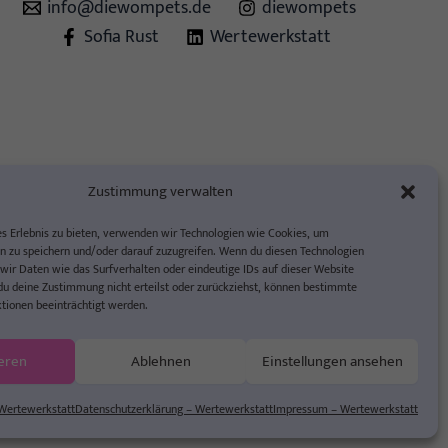
info@diewompets.de
diewompets
Sofia Rust
Wertewerkstatt
Zustimmung verwalten
es Erlebnis zu bieten, verwenden wir Technologien wie Cookies, um
n zu speichern und/oder darauf zuzugreifen. Wenn du diesen Technologien
wir Daten wie das Surfverhalten oder eindeutige IDs auf dieser Website
du deine Zustimmung nicht erteilst oder zurückziehst, können bestimmte
ionen beeinträchtigt werden.
-Theme
eren
Ablehnen
Einstellungen ansehen
 Wertewerkstatt
Datenschutzerklärung – Wertewerkstatt
Impressum – Wertewerkstatt