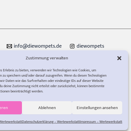
info@diewompets.de
diewompets
Sofia Rust
Wertewerkstatt
Zustimmung verwalten
es Erlebnis zu bieten, verwenden wir Technologien wie Cookies, um
n zu speichern und/oder darauf zuzugreifen. Wenn du diesen Technologien
wir Daten wie das Surfverhalten oder eindeutige IDs auf dieser Website
du deine Zustimmung nicht erteilst oder zurückziehst, können bestimmte
ionen beeinträchtigt werden.
eren
Ablehnen
Einstellungen ansehen
 Wertewerkstatt
Datenschutzerklärung – Wertewerkstatt
Impressum – Wertewerkstatt