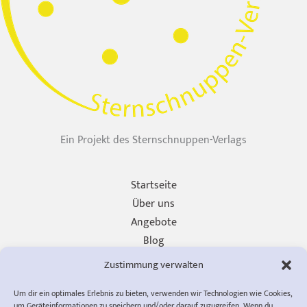
Ein Projekt des Sternschnuppen-Verlags
Startseite
Über uns
Angebote
Blog
Unterstützen
Zustimmung verwalten
Presse
Um dir ein optimales Erlebnis zu bieten, verwenden wir Technologien wie Cookies,
Impressum
um Geräteinformationen zu speichern und/oder darauf zuzugreifen. Wenn du