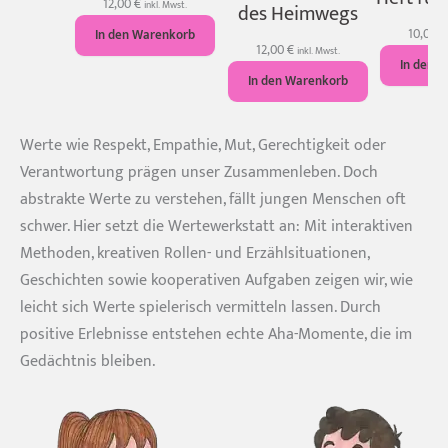
12,00
€
inkl. Mwst.
des Heimwegs
10,00
€
In den Warenkorb
12,00
€
inkl. Mwst.
In den 
In den Warenkorb
Werte wie Respekt, Empathie, Mut, Gerechtigkeit oder
Verantwortung prägen unser Zusammenleben. Doch
abstrakte Werte zu verstehen, fällt jungen Menschen oft
schwer. Hier setzt die Wertewerkstatt an: Mit interaktiven
Methoden, kreativen Rollen- und Erzählsituationen,
Geschichten sowie kooperativen Aufgaben zeigen wir, wie
leicht sich Werte spielerisch vermitteln lassen. Durch
positive Erlebnisse entstehen echte Aha-Momente, die im
Gedächtnis bleiben.