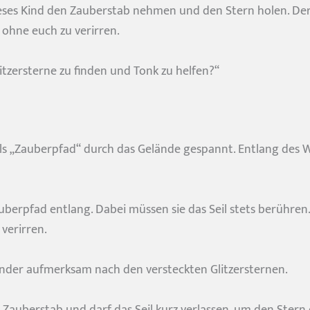
eses Kind den Zauberstab nehmen und den Stern holen. Der
, ohne euch zu verirren.
litzersterne zu finden und Tonk zu helfen?“
 als „Zauberpfad“ durch das Gelände gespannt. Entlang des 
rpfad entlang. Dabei müssen sie das Seil stets berühren. W
verirren.
inder aufmerksam nach den versteckten Glitzersternen.
en Zauberstab und darf das Seil kurz verlassen, um den Ste