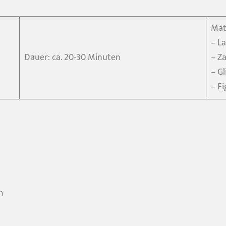
Mat
– La
Dauer: ca. 20-30 Minuten
– Z
– Gl
– F
n