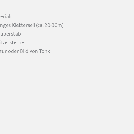
erial:
nges Kletterseil (ca. 20-30m)
auberstab
itzersterne
igur oder Bild von Tonk