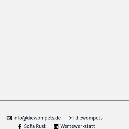
info@diewompets.de
diewompets
Sofia Rust
Wertewerkstatt