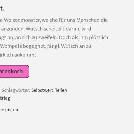
t.
ne Wolkenmonster, welche für uns Menschen die
 anzünden. Wutsch scheitert daran, wird
n
t an, an sich zu zweifeln. Doch als ihm plötzlich
r Wompets begegnet, fängt Wutsch an zu
irklich ankommt.
arenkorb
Schlagwörter:
Selbstwert
,
Teilen
erlag
ndkosten