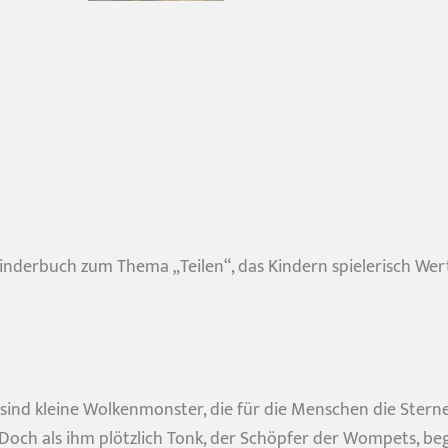
nderbuch zum Thema „Teilen“, das Kindern spielerisch Werte 
 sind kleine Wolkenmonster, die für die Menschen die St
. Doch als ihm plötzlich Tonk, der Schöpfer der Wompets, b