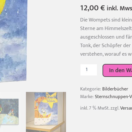
Bewertet
3
12,00
€
inkl. Mws
mit
5.00
von 5,
basierend
Die Wompets sind klei
auf
Sterne am Himmelszelt
Kundenbewertunge
ausgeschlossen und fäng
Tonk, der Schöpfer de
verstehen, worauf es w
Kinderbuch
In den W
zum
Thema
Teilen:
Kategorie:
Bilderbücher
Die
Wompets
Marke:
Sternschnuppen-V
und
das
inkl. 7 % MwSt.
zzgl.
Versa
Sternenleuchten
Menge