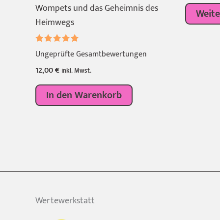
Wompets und das Geheimnis des
Weite
Heimwegs
Bewertet
Ungeprüfte Gesamtbewertungen
mit
5.00
12,00
€
inkl. Mwst.
von 5
In den Warenkorb
Wertewerkstatt