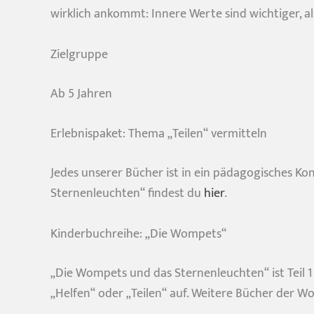
wirklich ankommt: Innere Werte sind wichtiger, a
Zielgruppe
Ab 5 Jahren
Erlebnispaket: Thema „Teilen“ vermitteln
Jedes unserer Bücher ist in ein pädagogisches Ko
Sternenleuchten“ findest du
hier
.
Kinderbuchreihe: „Die Wompets“
„Die Wompets und das Sternenleuchten“ ist Teil 
Du willst Ki
„Helfen“ oder „Teilen“ auf. Weitere Bücher der W
Dann bleibe 