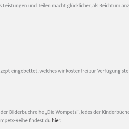
ls Leistungen und Teilen macht glücklicher, als Reichtum a
nzept eingebettet, welches wir kostenfrei zur Verfügung st
©Lia Schrull
1 der Bilderbuchreihe „Die Wompets“. Jedes der Kinderbüch
nder stark machen?
ompets-Reihe findest du
hier
.
mit uns in Verbindung!