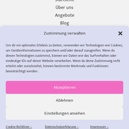
Über uns
Angebote
Blog
Unterstützen
Zustimmung verwalten
Presse
Um dir ein optimales Erlebnis zu bieten, verwenden wir Technologien wie Cookies,
Impressum
um Geräteinformationen zu speichern und/oder darauf zuzugreifen. Wenn du
Datenschutzerklärung
diesen Technologien zustimmst, können wir Daten wie das Surfverhalten oder
eindeutige IDs auf dieser Website verarbeiten. Wenn du deine Zustimmung nicht
Cookie-Richtlinie (EU)
erteilst oder zurückziehst, können bestimmte Merkmale und Funktionen
AGB
beeinträchtigt werden.
info@diewompets.de
diewompets
Sofia Rust
Akzeptieren
Wertewerkstatt
Du willst Kinder stark machen?
Ablehnen
Dann bleibe mit uns in Verbindung!
Einstellungen ansehen
Copyright © 2026 Wertewerkstatt | Powered by
Astra-WordPress-
Theme
Cookie-Richtlinie –
Datenschutzerklärung –
Impressum –