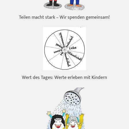
Teilen macht stark – Wir spenden gemeinsam!
Wert des Tages: Werte erleben mit Kindern