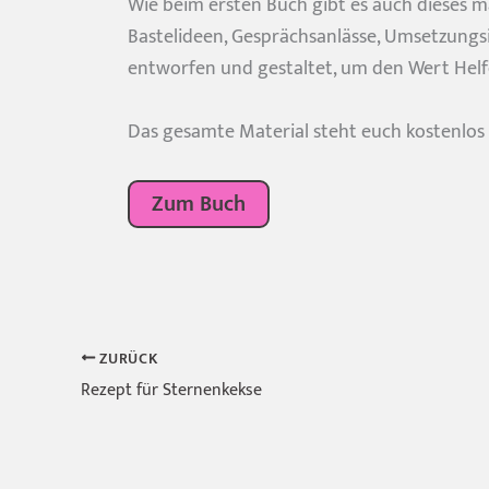
Wie beim ersten Buch gibt es auch dieses m
Bastelideen, Gesprächsanlässe, Umsetzungsid
entworfen und gestaltet, um den Wert Helfen
Das gesamte Material steht euch kostenlos
Zum Buch
Du willst Ki
Dann bleibe 
ZURÜCK
Rezept für Sternenkekse