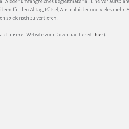
al wieder umfangreiches Begleitmaterial: Eine Verlaufsplan
een für den Alltag, Rätsel, Ausmalbilder und vieles mehr. A
 spielerisch zu vertiefen.
 auf unserer Website zum Download bereit (
hier
).
©Lia Schrull
nder stark machen?
mit uns in Verbindung!