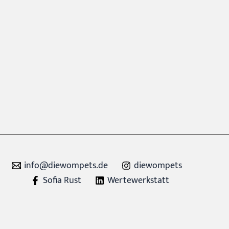
info@diewompets.de
diewompets
Sofia Rust
Wertewerkstatt