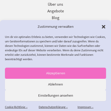
Über uns
Angebote
Blog
Unterstützen
Zustimmung verwalten
Presse
Um dir ein optimales Erlebnis zu bieten, verwenden wir Technologien wie Cookies,
Impressum
um Geräteinformationen zu speichern und/oder darauf zuzugreifen. Wenn du
Datenschutzerklärung
diesen Technologien zustimmst, können wir Daten wie das Surfverhalten oder
eindeutige IDs auf dieser Website verarbeiten. Wenn du deine Zustimmung nicht
Cookie-Richtlinie (EU)
erteilst oder zurückziehst, können bestimmte Merkmale und Funktionen
AGB
beeinträchtigt werden.
info@diewompets.de
diewompets
Sofia Rust
Akzeptieren
Wertewerkstatt
Du willst Kinder stark machen?
Ablehnen
Dann bleibe mit uns in Verbindung!
Einstellungen ansehen
Copyright © 2026 Wertewerkstatt | Powered by
Astra-WordPress-
Theme
Cookie-Richtlinie –
Datenschutzerklärung –
Impressum –