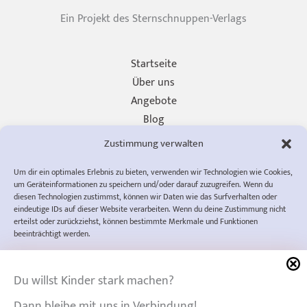
Ein Projekt des Sternschnuppen-Verlags
Startseite
Über uns
Angebote
Blog
Unterstützen
Zustimmung verwalten
Presse
Um dir ein optimales Erlebnis zu bieten, verwenden wir Technologien wie Cookies,
Impressum
um Geräteinformationen zu speichern und/oder darauf zuzugreifen. Wenn du
Datenschutzerklärung
diesen Technologien zustimmst, können wir Daten wie das Surfverhalten oder
eindeutige IDs auf dieser Website verarbeiten. Wenn du deine Zustimmung nicht
Cookie-Richtlinie (EU)
erteilst oder zurückziehst, können bestimmte Merkmale und Funktionen
AGB
beeinträchtigt werden.
info@diewompets.de
diewompets
Sofia Rust
Akzeptieren
Wertewerkstatt
Du willst Kinder stark machen?
Ablehnen
Dann bleibe mit uns in Verbindung!