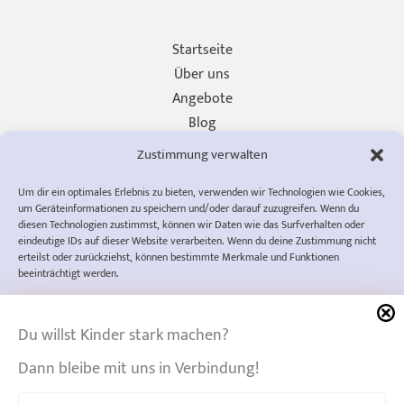
Startseite
Über uns
Angebote
Blog
Unterstützen
Zustimmung verwalten
Presse
Um dir ein optimales Erlebnis zu bieten, verwenden wir Technologien wie Cookies,
Impressum
um Geräteinformationen zu speichern und/oder darauf zuzugreifen. Wenn du
Datenschutzerklärung
diesen Technologien zustimmst, können wir Daten wie das Surfverhalten oder
eindeutige IDs auf dieser Website verarbeiten. Wenn du deine Zustimmung nicht
Cookie-Richtlinie (EU)
erteilst oder zurückziehst, können bestimmte Merkmale und Funktionen
AGB
beeinträchtigt werden.
info@diewompets.de
diewompets
Sofia Rust
Akzeptieren
Wertewerkstatt
Du willst Kinder stark machen?
Ablehnen
Dann bleibe mit uns in Verbindung!