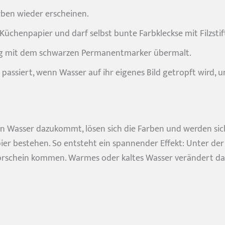
ben wieder erscheinen.
 Küchenpapier und darf selbst bunte Farbkleckse mit Filzsti
©Lia Schrull
nder stark machen?
tig mit dem schwarzen Permanentmarker übermalt.
mit uns in Verbindung!
s passiert, wenn Wasser auf ihr eigenes Bild getropft wird,
Wenn Wasser dazukommt, lösen sich die Farben und werden s
er bestehen. So entsteht ein spannender Effekt: Unter der 
rschein kommen. Warmes oder kaltes Wasser verändert dabei