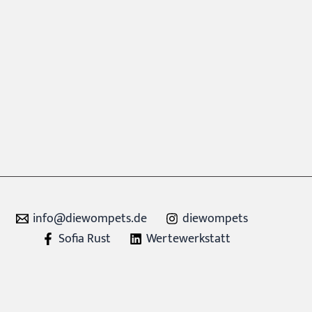
info@diewompets.de
diewompets
Sofia Rust
Wertewerkstatt