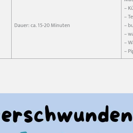
– K
– Te
Dauer: ca. 15-20 Minuten
– bu
– w
– W
– Pi