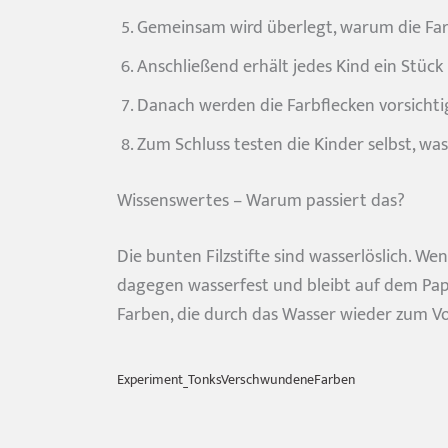
Gemeinsam wird überlegt, warum die Far
Anschließend erhält jedes Kind ein Stück
Du willst Ki
Danach werden die Farbflecken vorsich
Dann bleibe 
Zum Schluss testen die Kinder selbst, wa
Wissenswertes – Warum passiert das?
Die bunten Filzstifte sind wasserlöslich. 
dagegen wasserfest und bleibt auf dem Papi
Farben, die durch das Wasser wieder zum Vo
Experiment_TonksVerschwundeneFarben