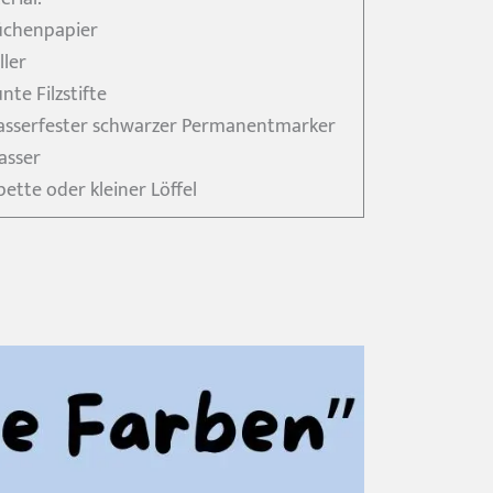
üchenpapier
ller
nte Filzstifte
asserfester schwarzer Permanentmarker
asser
pette oder kleiner Löffel