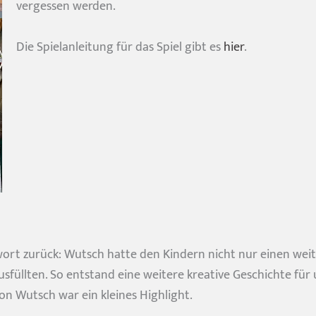
vergessen werden.
Die Spielanleitung für das Spiel gibt es
hier
.
rt zurück: Wutsch hatte den Kindern nicht nur einen weite
©Lia Schrull
sfüllten. So entstand eine weitere kreative Geschichte für
nder stark machen?
on Wutsch war ein kleines Highlight.
mit uns in Verbindung!