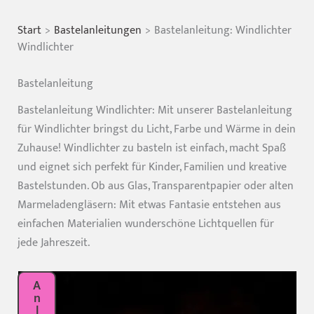
Start
Bastelanleitungen
Bastelanleitung: Windlichter
Windlichter
Bastelanleitung
Bastelanleitung Windlichter: Mit unserer Bastelanleitung
für Windlichter bringst du Licht, Farbe und Wärme in dein
Zuhause! Windlichter zu basteln ist einfach, macht Spaß
und eignet sich perfekt für Kinder, Familien und kreative
Bastelstunden. Ob aus Glas, Transparentpapier oder alten
Marmeladengläsern: Mit etwas Fantasie entstehen aus
einfachen Materialien wunderschöne Lichtquellen für
jede Jahreszeit.
A
n
l