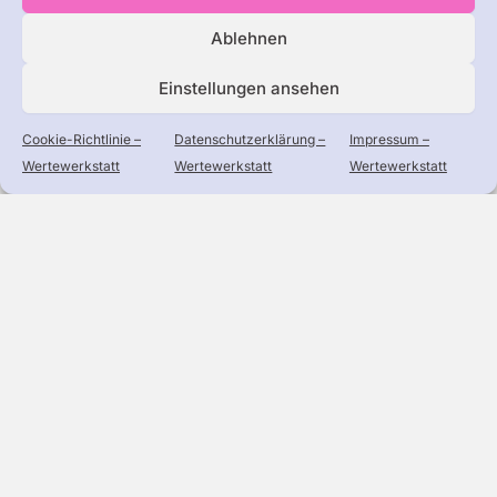
Ablehnen
Einstellungen ansehen
Ein Projekt des Sternschnuppen-Verlags
Cookie-Richtlinie –
Datenschutzerklärung –
Impressum –
Wertewerkstatt
Wertewerkstatt
Wertewerkstatt
Startseite
Über uns
Angebote
Blog
Unterstützen
Presse
Impressum
Datenschutzerklärung
Cookie-Richtlinie (EU)
AGB
info@diewompets.de
diewompets