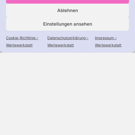
Ablehnen
Einstellungen ansehen
Ein Projekt des Sternschnuppen-Verlags
Cookie-Richtlinie –
Datenschutzerklärung –
Impressum –
Wertewerkstatt
Wertewerkstatt
Wertewerkstatt
Startseite
Über uns
Angebote
Blog
Unterstützen
Presse
Impressum
Datenschutzerklärung
Cookie-Richtlinie (EU)
AGB
info@diewompets.de
diewompets