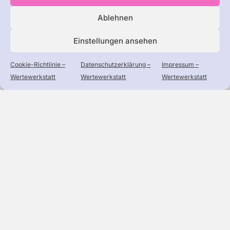
Ablehnen
Einstellungen ansehen
Ein Projekt des Sternschnuppen-Verlags
Cookie-Richtlinie –
Datenschutzerklärung –
Impressum –
Wertewerkstatt
Wertewerkstatt
Wertewerkstatt
Startseite
Über uns
Angebote
Blog
Unterstützen
Presse
Impressum
Datenschutzerklärung
Cookie-Richtlinie (EU)
AGB
info@diewompets.de
diewompets